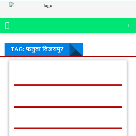
TAG: फतुवा बिजयपुर